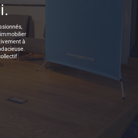
i.
ssionnés,
’immobilier
ctivement à
audacieuse.
ollectif