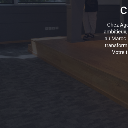
c
Chez Age
ambitieux,
au Maroc. 
transforme
Votre t